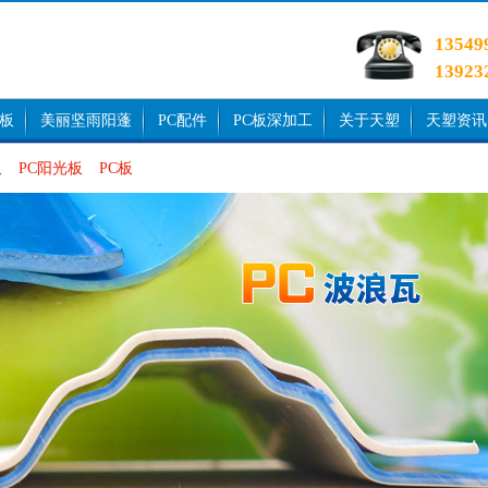
1354
1392
光板
美丽坚雨阳蓬
PC配件
PC板深加工
关于天塑
天塑资讯
板
PC阳光板
PC板