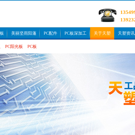
1354
1392
光板
美丽坚雨阳蓬
PC配件
PC板深加工
关于天塑
天塑资讯
板
PC阳光板
PC板