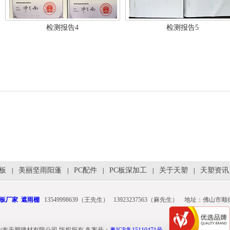
检测报告4
检测报告5
光板
美丽坚雨阳蓬
PC配件
PC板深加工
关于天塑
天塑资讯
|
|
|
|
|
板厂家
遮雨棚
13549998639（王先生） 13923237563（麻先生） 地址：佛山