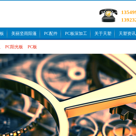
1354
1392
光板
美丽坚雨阳蓬
PC配件
PC板深加工
关于天塑
天塑资讯
板
PC阳光板
PC板