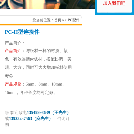
加入我们吧
您当前位置：
首页
» > PC配件
PC-H型连接件
产品简介：
产品简介
：与板材一样的材质、颜
色，有效连接pc板材，搭配协调、美
观、大方，同时可大大增加板材使用
寿命
产品规格
：6mm、8mm、10mm、
16mm，各种长度均可定做。
欢迎致电
13549998639（王先生）
或
13923237563（麻先生）
，咨询订
购