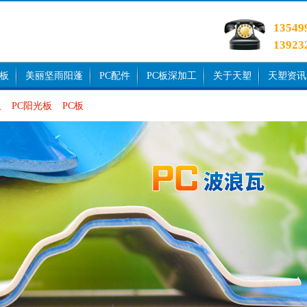
1354
1392
光板
美丽坚雨阳蓬
PC配件
PC板深加工
关于天塑
天塑资讯
板
PC阳光板
PC板