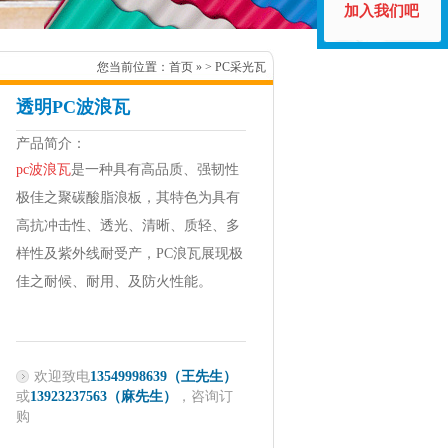
加入我们吧
您当前位置：
首页
» > PC采光瓦
透明PC波浪瓦
产品简介：
pc波浪瓦
是一种具有高品质、强韧性
极佳之聚碳酸脂浪板，其特色为具有
高抗冲击性、透光、清晰、质轻、多
样性及紫外线耐受产，PC浪瓦展现极
佳之耐候、耐用、及防火性能。
欢迎致电
13549998639（王先生）
或
13923237563（麻先生）
，咨询订
购