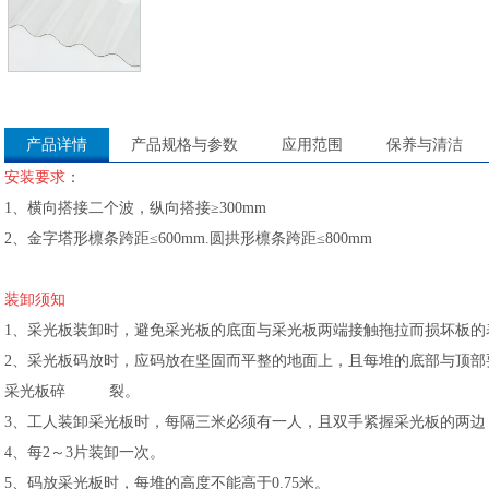
产品详情
产品规格与参数
应用范围
保养与清洁
安装要求
：
1、横向搭接二个波，纵向搭接≥300mm
2、金字塔形檩条跨距≤600mm.圆拱形檩条跨距≤800mm
装卸须知
1、采光板装卸时，避免采光板的底面与采光板两端接触拖拉而损坏板的
2、采光板码放时，应码放在坚固而平整的地面上，且每堆的底部与顶部
采光板碎 裂。
3、工人装卸采光板时，每隔三米必须有一人，且双手紧握采光板的两边
4、每2～3片装卸一次。
5、码放采光板时，每堆的高度不能高于0.75米。