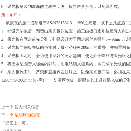
6、采光板吊装到屋面的过程中，纵、横向严禁折弯，以免其断裂。
施工须知
：
波浪瓦的施工必须遵守AS/N2S1562.3：1996之规定。以下是几点施
1、铺设完毕以后，预留出采光板的位置；施工由檐口逐步往屋脊方向进
2、采光板在固定前先导孔，孔径必须大于固定螺丝直径的6～9mm，以
3、采光板与钢板在纵向搭接时，最小必须有200mm的重叠，并贴置两
4、采光板固定时，必须使用良好的泛水垫圈，使之介于螺丝与采光板之
5、将泛水垫圈套入螺丝内以后，用电钻锁入檩条内，即完成采光板的固
6、采光板施工时，严禁脚直接踩在波峰上，以免采光板开裂，必须在采
1200mm×300mm(长×宽) 防滑厚木板，脚踩在其上进行采光板的
上一个:暂无相关信息
下一个 透明PC梯形瓦
『返回上一页』